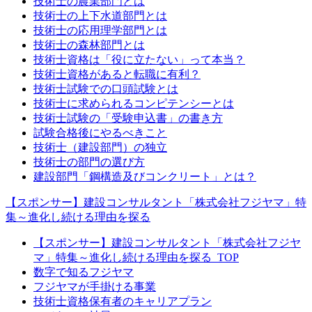
技術士の農業部門とは
技術士の上下水道部門とは
技術士の応用理学部門とは
技術士の森林部門とは
技術士資格は「役に立たない」って本当？
技術士資格があると転職に有利？
技術士試験での口頭試験とは
技術士に求められるコンピテンシーとは
技術士試験の「受験申込書」の書き方
試験合格後にやるべきこと
技術士（建設部門）の独立
技術士の部門の選び方
建設部門「鋼構造及びコンクリート」とは？
【スポンサー】建設コンサルタント「株式会社フジヤマ」特
集～進化し続ける理由を探る
【スポンサー】建設コンサルタント「株式会社フジヤ
マ」特集～進化し続ける理由を探る_TOP
数字で知るフジヤマ
フジヤマが手掛ける事業
技術士資格保有者のキャリアプラン