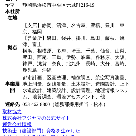
ヤマ
静岡県浜松市中央区元城町216-19
本社所
在地
【支店】静岡、沼津、名古屋、豊橋、豊川、東
京、福岡
【営業所】磐田、袋井、掛川、島田、藤枝、焼
津、富士
拠点
横浜、相模原、多摩、埼玉、千葉、仙台、山梨、
豊田、西尾、三重、伊勢、岐阜、各務原、大阪、
神戸、滋賀、奈良、北九州、長崎、大分、宮崎、
鹿児島、沖縄
都市計画、区画整理、補償調査、航空写真測量、
事業展
地上測量、深浅測量、土木設計、造園設計、上下
開
水道設計、建築設計、設計管理、地理情報システ
ム、地質調査、環境アセスメント、他
連絡先
053-462-8800（総務部採用担当・松本）
取材協力
株式会社フジヤマの公式サイト
運営会社情報
技術士（建設部門）資格を生かした