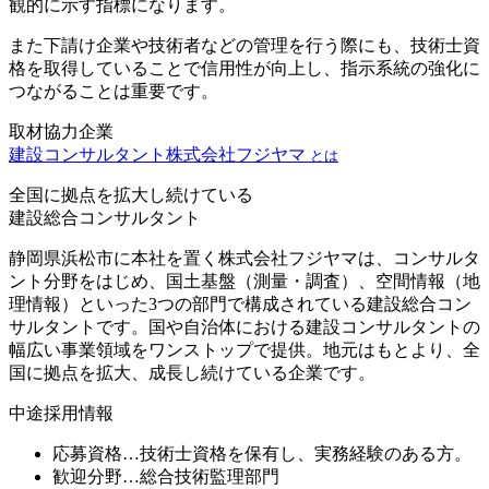
観的に示す指標になります。
また下請け企業や技術者などの管理を行う際にも、技術士資
格を取得していることで信用性が向上し、指示系統の強化に
つながることは重要です。
取材協力企業
建設コンサルタント
株式会社フジヤマ
とは
全国に拠点を拡大し続けている
建設総合コンサルタント
静岡県浜松市に本社を置く株式会社フジヤマは、コンサルタ
ント分野をはじめ、国土基盤（測量・調査）、空間情報（地
理情報）といった3つの部門で構成されている建設総合コン
サルタントです。国や自治体における建設コンサルタントの
幅広い事業領域をワンストップで提供。地元はもとより、全
国に拠点を拡大、成長し続けている企業です。
中途採用情報
応募資格…技術士資格を保有し、実務経験のある方。
歓迎分野…総合技術監理部門