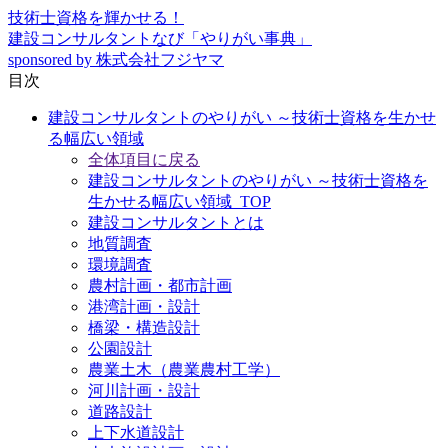
技術士資格を輝かせる！
建設コンサルタントなび「やりがい事典」
sponsored by 株式会社フジヤマ
目次
建設コンサルタントのやりがい ～技術士資格を生かせ
る幅広い領域
全体項目に戻る
建設コンサルタントのやりがい ～技術士資格を
生かせる幅広い領域_TOP
建設コンサルタントとは
地質調査
環境調査
農村計画・都市計画
港湾計画・設計
橋梁・構造設計
公園設計
農業土木（農業農村工学）
河川計画・設計
道路設計
上下水道設計