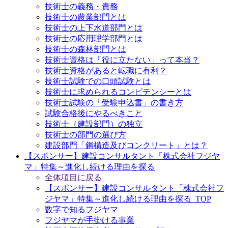
技術士の義務・責務
技術士の農業部門とは
技術士の上下水道部門とは
技術士の応用理学部門とは
技術士の森林部門とは
技術士資格は「役に立たない」って本当？
技術士資格があると転職に有利？
技術士試験での口頭試験とは
技術士に求められるコンピテンシーとは
技術士試験の「受験申込書」の書き方
試験合格後にやるべきこと
技術士（建設部門）の独立
技術士の部門の選び方
建設部門「鋼構造及びコンクリート」とは？
【スポンサー】建設コンサルタント「株式会社フジヤ
マ」特集～進化し続ける理由を探る
全体項目に戻る
【スポンサー】建設コンサルタント「株式会社フ
ジヤマ」特集～進化し続ける理由を探る_TOP
数字で知るフジヤマ
フジヤマが手掛ける事業