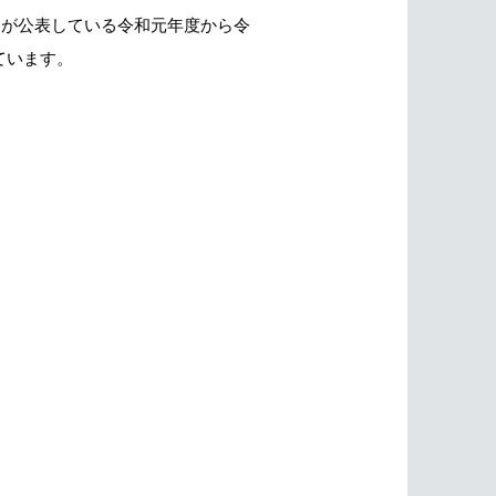
」が公表している令和元年度から令
ています。
。