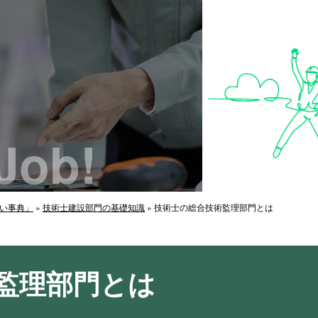
Job!
がい事典」
»
技術士建設部門の基礎知識
»
技術士の総合技術監理部門とは
監理部門とは