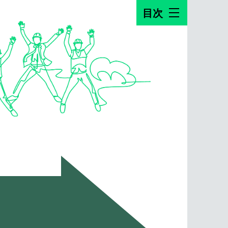
目次
建設コ
士資格
建設コ
語る 
働く環
士（建
技術士
【スポ
式会社
由を探
運営会