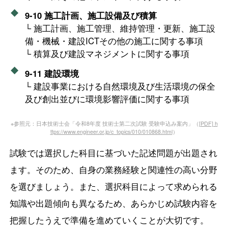
9-10 施工計画、施工設備及び積算
└ 施工計画、施工管理、維持管理・更新、施工設
備・機械・建設ICTその他の施工に関する事項
└ 積算及び建設マネジメントに関する事項
9-11 建設環境
└ 建設事業における自然環境及び生活環境の保全
及び創出並びに環境影響評価に関する事項
※参照元：日本技術士会「令和8年度 技術士第二次試験 受験申込み案内」（
[PDF] h
ttps://www.engineer.or.jp/c_topics/010/010868.html
）
試験では選択した科目に基づいた記述問題が出題され
ます。そのため、自身の業務経験と関連性の高い分野
を選びましょう。また、選択科目によって求められる
知識や出題傾向も異なるため、あらかじめ試験内容を
把握したうえで準備を進めていくことが大切です。